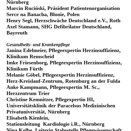
Nürnberg
Marcin Ruciński, Präsident Patientenorganisation
Serce na Banacha, Blonie, Polen
Henry Segl, Herzschwäche Deutschland e.V., Roth
Axel Stamann, SHG Defibrilator Deutschland,
Bayreuth
Gesundheits- und Krankenpflege
Janina Edelmeier, Pflegeexpertin Herzinsuffizienz,
Klinikum Remscheid
Imke Friesenborg, Pflegeexpertin Herzinsuffizienz,
Klinikum Fürth
Melanie Göbel, Pflegeexpertin Herzinsuffizienz,
Herz-Kreislauf-Zentrum, Rotenburg an der Fulda
Anke Kampmann, Pflegeexpertin M. Sc.,
Herzzentrum Trier
Christine Kemnitzer, Pflegexpertin HI,
Universitätsklinik der Paracelsus Medizinischen
Privatuniversität, Nürnberg
Elisabeth Kienlein,
Stationsleitung Kardiologie i.R., Nürnberg
Nina Kolbe, Leiterin Stabsstelle Pflegewissenschaft,