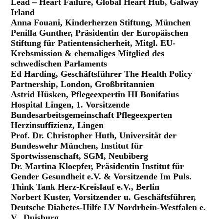
Lead – Heart Failure, Global Heart Hub, Galway
Irland
Anna Fouani, Kinderherzen Stiftung, München
Penilla Gunther, Präsidentin der Europäischen
Stiftung für Patientensicherheit, Mitgl. EU-
Krebsmission & ehemaliges Mitglied des
schwedischen Parlaments
Ed Harding, Geschäftsführer The Health Policy
Partnership, London, Großbritannien
Astrid Hüsken, Pflegeexpertin HI Bonifatius
Hospital Lingen, 1. Vorsitzende
Bundesarbeitsgemeinschaft Pflegeexperten
Herzinsuffizienz, Lingen
Prof. Dr. Christopher Huth, Universität der
Bundeswehr München, Institut für
Sportwissenschaft, SGM, Neubiberg
Dr. Martina Kloepfer, Präsidentin Institut für
Gender Gesundheit e.V. & Vorsitzende Im Puls.
Think Tank Herz-Kreislauf e.V., Berlin
Norbert Kuster, Vorsitzender u. Geschäftsführer,
Deutsche Diabetes-Hilfe LV Nordrhein-Westfalen e.
V., Duisburg