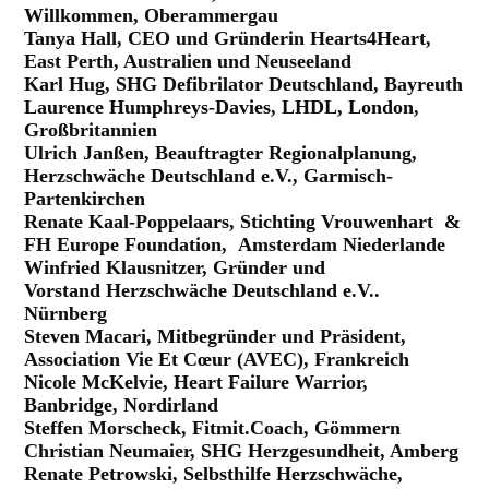
Willkommen, Oberammergau
Tanya Hall, CEO und Gründerin Hearts4Heart,
East Perth, Australien und Neuseeland
Karl Hug, SHG Defibrilator Deutschland, Bayreuth
Laurence Humphreys-Davies, LHDL, London,
Großbritannien
Ulrich Janßen, Beauftragter Regionalplanung,
Herzschwäche Deutschland e.V., Garmisch-
Partenkirchen
Renate Kaal-Poppelaars, Stichting Vrouwenhart &
FH Europe Foundation, Amsterdam Niederlande
Winfried Klausnitzer, Gründer und
Vorstand Herzschwäche Deutschland e.V..
Nürnberg
Steven Macari, Mitbegründer und Präsident,
Association Vie Et Cœur (AVEC), Frankreich
Nicole McKelvie, Heart Failure Warrior,
Banbridge, Nordirland
Steffen Morscheck, Fitmit.Coach, Gömmern
Christian Neumaier, SHG Herzgesundheit, Amberg
Renate Petrowski, Selbsthilfe Herzschwäche,