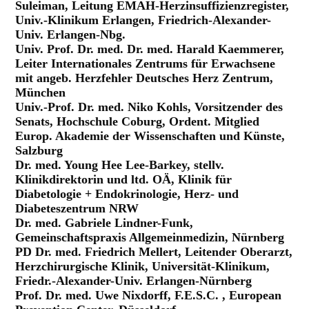
Suleiman, Leitung EMAH-Herzinsuffizienzregister,
Univ.-Klinikum Erlangen, Friedrich-Alexander-
Univ. Erlangen-Nbg.
Univ. Prof. Dr. med. Dr. med. Harald Kaemmerer,
Leiter Internationales Zentrums für Erwachsene
mit angeb. Herzfehler Deutsches Herz Zentrum,
München
Univ.-Prof. Dr. med. Niko Kohls, Vorsitzender des
Senats, Hochschule Coburg, Ordent. Mitglied
Europ. Akademie der Wissenschaften und Künste,
Salzburg
Dr. med. Young Hee Lee-Barkey, stellv.
Klinikdirektorin und ltd. OÄ, Klinik für
Diabetologie + Endokrinologie, Herz- und
Diabeteszentrum NRW
Dr. med. Gabriele Lindner-Funk,
Gemeinschaftspraxis Allgemeinmedizin, Nürnberg
PD Dr. med. Friedrich Mellert, Leitender Oberarzt,
Herzchirurgische Klinik, Universität-Klinikum,
Friedr.-Alexander-Univ. Erlangen-Nürnberg
Prof. Dr. med. Uwe Nixdorff, F.E.S.C. , European