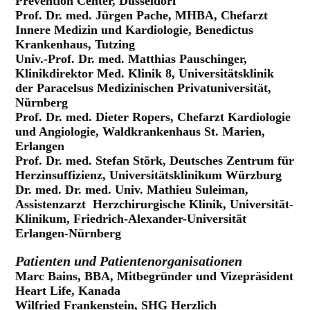
Prevention Center, Düsseldorf
Prof. Dr. med. Jürgen Pache, MHBA, Chefarzt
Innere Medizin und Kardiologie, Benedictus
Krankenhaus, Tutzing
Univ.-Prof. Dr. med. Matthias Pauschinger,
Klinikdirektor Med. Klinik 8, Universitätsklinik
der Paracelsus Medizinischen Privatuniversität,
Nürnberg
Prof. Dr. med. Dieter Ropers, Chefarzt Kardiologie
und Angiologie, Waldkrankenhaus St. Marien,
Erlangen
Prof. Dr. med. Stefan Störk, Deutsches Zentrum für
Herzinsuffizienz, Universitätsklinikum Würzburg
Dr. med. Dr. med. Univ. Mathieu Suleiman,
Assistenzarzt Herzchirurgische Klinik, Universität-
Klinikum, Friedrich-Alexander-Universität
Erlangen-Nürnberg
Patienten und Patientenorganisationen
Marc Bains, BBA, Mitbegründer und Vizepräsident
Heart Life, Kana
da
Wilfried Frankenstein, SHG Herzlich